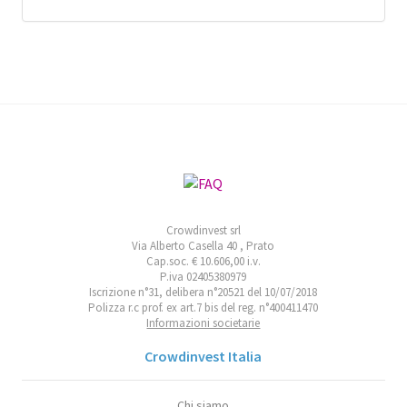
Crowdinvest srl
Via Alberto Casella 40 , Prato
Cap.soc. € 10.606,00 i.v.
P.iva 02405380979
Iscrizione n°31, delibera n°20521 del 10/07/2018
Polizza r.c prof. ex art.7 bis del reg. n°400411470
Informazioni societarie
Crowdinvest Italia
Chi siamo