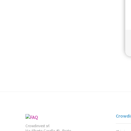
Crowdin
Crowdinvest srl
Via Alberto Casella 40 , Prato